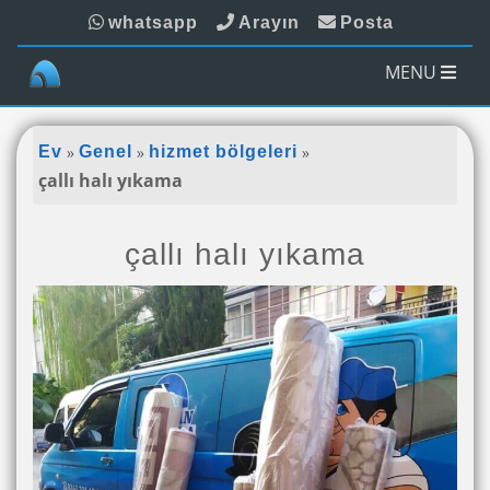
whatsapp
Arayın
Posta
MENU
»
»
»
Ev
Genel
hizmet bölgeleri
çallı halı yıkama
çallı halı yıkama