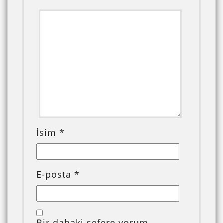
İsim
*
E-posta
*
Bir dahaki sefere yorum